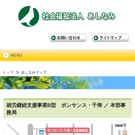
本
文
へ
ジ
ャ
MENU
ン
プ
サ
トップ
あしなみマップ
イ
ド
バ
ー
へ
就労継続支援事業B型 ボンサンス・千寿 ／ 本部事
ジ
務局
ャ
ン
プ