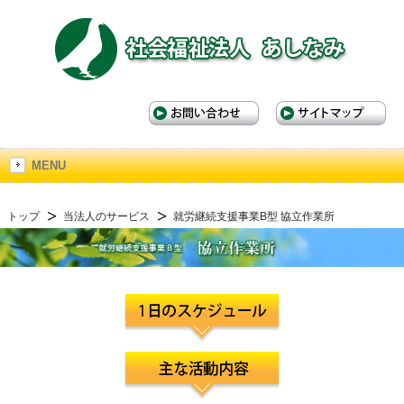
本
文
へ
ジ
ャ
MENU
ン
プ
サ
トップ
当法人のサービス
就労継続支援事業B型 協立作業所
イ
ド
バ
ー
へ
ジ
ャ
ン
プ