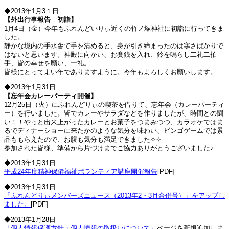
◆2013年1月3１日
【外出行事報告 初詣】
1月4日（金）今年もふれんどいりぃ近くの竹ノ塚神社に初詣に行ってきま
した。
静かな境内の手水舎で手を清めると、身が引き締まったのは寒さばかりで
はないと思います。神殿に向かい、お賽銭を入れ、鈴を鳴らし二礼二拍
手、皆の幸せを願い、一礼。
皆様にとってよい年でありますように。今年もよろしくお願いします。
◆2013年1月31日
【忘年会カレーパーティ開催】
12月25日（火）にふれんどりぃの喫茶を借りて、忘年会（カレーパーティ
ー）を行いました。皆でカレーやサラダなどを作りましたが、時間との闘
い！！やっと出来上がったカレーとお菓子をつまみつつ、カラオケではま
るでディナーショーに来たかのような気分を味わい、ビンゴゲームでは景
品ももらえたので、お腹も気分も満足できました✧✧
参加された皆様、準備から片づけまでご協力ありがとうございました♪
◆2013年1月31日
平成24年度精神保健福祉ボランティア講座開催報告
[PDF]
◆2013年1月31日
「ふれんどりぃメンバーズニュース（2013年2・3月合併号）」をアップし
ました。
[PDF]
◆2013年1月28日
「個人情報保護方針・個人情報の取扱いについて」
ページを新規追加しま