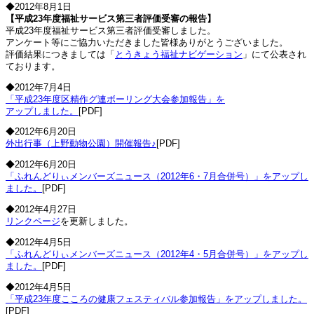
◆2012年8月1日
【平成23年度福祉サービス第三者評価受審の報告】
平成23年度福祉サービス第三者評価受審しました。
アンケート等にご協力いただきました皆様ありがとうございました。
評価結果につきましては「
とうきょう福祉ナビゲーション
」にて公表され
ております。
◆2012年7月4日
「平成23年度区精作グ連ボーリング大会参加報告」を
アップしました。
[PDF]
◆2012年6月20日
外出行事（上野動物公園）開催報告♪
[PDF]
◆2012年6月20日
「ふれんどりぃメンバーズニュース（2012年6・7月合併号）」をアップし
ました。
[PDF]
◆2012年4月27日
リンクページ
を更新しました。
◆2012年4月5日
「ふれんどりぃメンバーズニュース（2012年4・5月合併号）」をアップし
ました。
[PDF]
◆2012年4月5日
「平成23年度こころの健康フェスティバル参加報告」をアップしました。
[PDF]