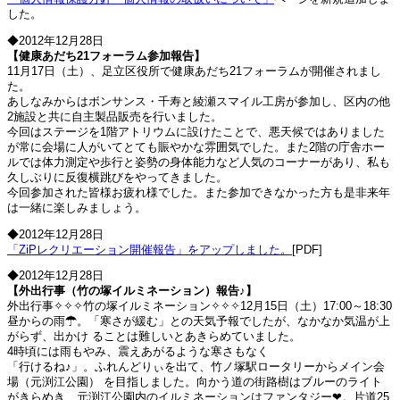
した。
◆2012年12月28日
【健康あだち21フォーラム参加報告】
11月17日（土）、足立区役所で健康あだち21フォーラムが開催されまし
た。
あしなみからはボンサンス・千寿と綾瀬スマイル工房が参加し、区内の他
2施設と共に自主製品販売を行いました。
今回はステージを1階アトリウムに設けたことで、悪天候ではありました
が常に会場に人がいてとても賑やかな雰囲気でした。また2階の庁舎ホー
ルでは体力測定や歩行と姿勢の身体能力など人気のコーナーがあり、私も
久しぶりに反復横跳びをやってきました。
今回参加された皆様お疲れ様でした。また参加できなかった方も是非来年
は一緒に楽しみましょう。
◆2012年12月28日
「ZiPレクリエーション開催報告」をアップしました。
[PDF]
◆2012年12月28日
【外出行事（竹の塚イルミネーション）報告♪】
外出行事✧✧✧竹の塚イルミネーション✧✧✧12月15日（土）17:00～18:30
昼からの雨☂。「寒さが緩む」との天気予報でしたが、なかなか気温が上
がらず、出かけ ることは難しいとあきらめていました。
4時頃には雨もやみ、震えあがるような寒さもなく
「行けるね♪」。ふれんどりぃを出て、竹ノ塚駅ロータリーからメイン会
場（元渕江公園） を目指しました。向かう道の街路樹はブルーのライト
がきらめき、元渕江公園内のイルミネーションはファンタジー❤。片道25