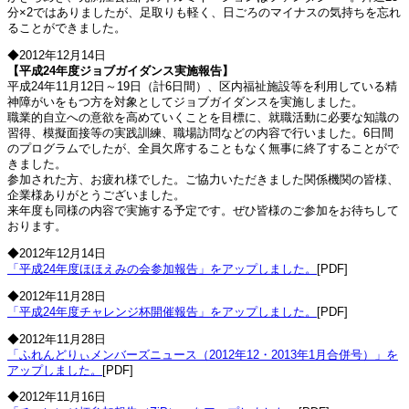
分×2ではありましたが、足取りも軽く、日ごろのマイナスの気持ちを忘れ
ることができました。
◆2012年12月14日
【平成24年度ジョブガイダンス実施報告】
平成24年11月12日～19日（計6日間）、区内福祉施設等を利用している精
神障がいをもつ方を対象としてジョブガイダンスを実施しました。
職業的自立への意欲を高めていくことを目標に、就職活動に必要な知識の
習得、模擬面接等の実践訓練、職場訪問などの内容で行いました。6日間
のプログラムでしたが、全員欠席することもなく無事に終了することがで
きました。
参加された方、お疲れ様でした。ご協力いただきました関係機関の皆様、
企業様ありがとうございました。
来年度も同様の内容で実施する予定です。ぜひ皆様のご参加をお待ちして
おります。
◆2012年12月14日
「平成24年度ほほえみの会参加報告」をアップしました。
[PDF]
◆2012年11月28日
「平成24年度チャレンジ杯開催報告」をアップしました。
[PDF]
◆2012年11月28日
「ふれんどりぃメンバーズニュース（2012年12・2013年1月合併号）」を
アップしました。
[PDF]
◆2012年11月16日