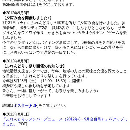
第2回保護者会は12月を予定しております。
◆2012年9月3日
【夕涼み会を開催しました♪】
7月31日（火）にふれんどりぃの喫茶を借りて夕涼み会を行いました。参
加者5名、ボランティア2名、職員2名で、こじんまりとしながらも、サラ
ダうどんをワイワイ作り、かき氷を食べつつカラオケやビンゴゲームを楽
しみました。
今年のサラダうどんはバイキング形式にして、9種類の具を各自彩りを気
にしながら自由に盛り付けて、終わるころにはビンゴゲームの景品を手
に、お腹もいっぱいで大満足の一日でした。
◆2012年8月8日
【ふれんどりぃ祭り開催のお知らせ】
地域活動支援センターでは、毎年、地域の方との親睦と交流を深めること
を目的に、「ふれんどりぃ祭り」を行っています。
今年は8月25日（土）（12:00～15:30）に開催！
模擬店や楽しい催し物を予定しています。
皆さん、一緒に盛り上がって、お祭りを楽しみましょう♪
ご来場をお待ちしています！
詳細は
ポスター[PDF]
をご覧ください。
◆2012年8月1日
「ふれんどりぃメンバーズニュース（2012年8・9月合併号）」をアップし
ました。
[PDF]