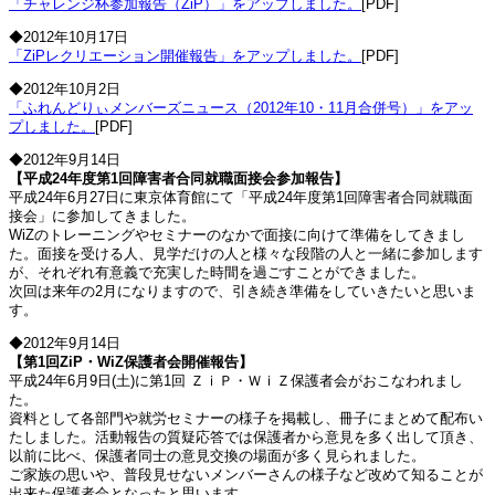
「チャレンジ杯参加報告（ZiP）」をアップしました。
[PDF]
◆2012年10月17日
「ZiPレクリエーション開催報告」をアップしました。
[PDF]
◆2012年10月2日
「ふれんどりぃメンバーズニュース（2012年10・11月合併号）」をアッ
プしました。
[PDF]
◆2012年9月14日
【平成24年度第1回障害者合同就職面接会参加報告】
平成24年6月27日に東京体育館にて「平成24年度第1回障害者合同就職面
接会」に参加してきました。
WiZのトレーニングやセミナーのなかで面接に向けて準備をしてきまし
た。面接を受ける人、見学だけの人と様々な段階の人と一緒に参加します
が、それぞれ有意義で充実した時間を過ごすことができました。
次回は来年の2月になりますので、引き続き準備をしていきたいと思いま
す。
◆2012年9月14日
【第1回ZiP・WiZ保護者会開催報告】
平成24年6月9日(土)に第1回 ＺｉＰ・ＷｉＺ保護者会がおこなわれまし
た。
資料として各部門や就労セミナーの様子を掲載し、冊子にまとめて配布い
たしました。活動報告の質疑応答では保護者から意見を多く出して頂き、
以前に比べ、保護者同士の意見交換の場面が多く見られました。
ご家族の思いや、普段見せないメンバーさんの様子など改めて知ることが
出来た保護者会となったと思います。